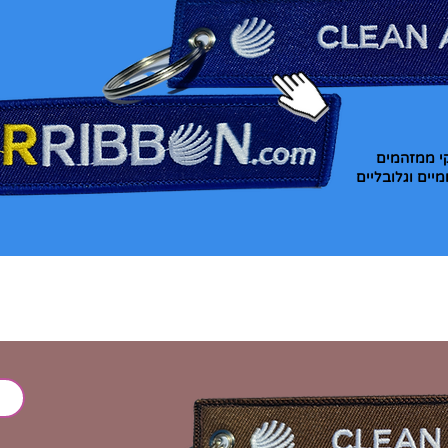
קי ממזהמים
יים וגלובליים
R