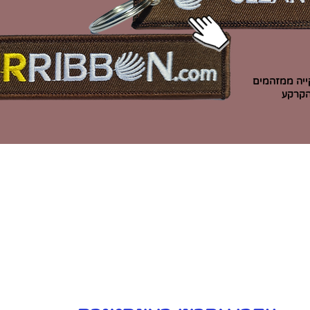
ייה ממזהמים
הקרקע
#ourr