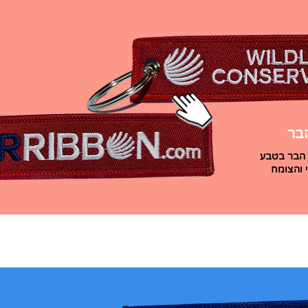
הבר
י הבר בטבע
י והצומח