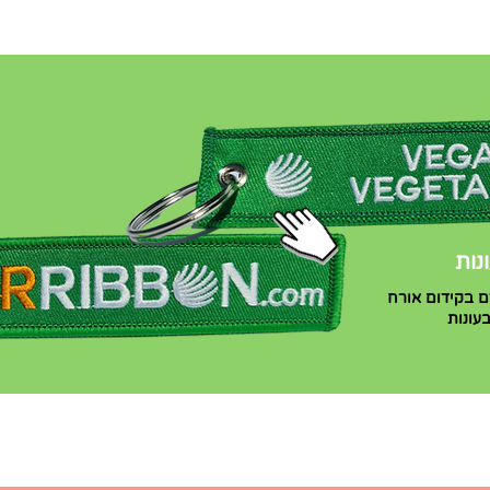
נות
ם בקידום אורח
עונות