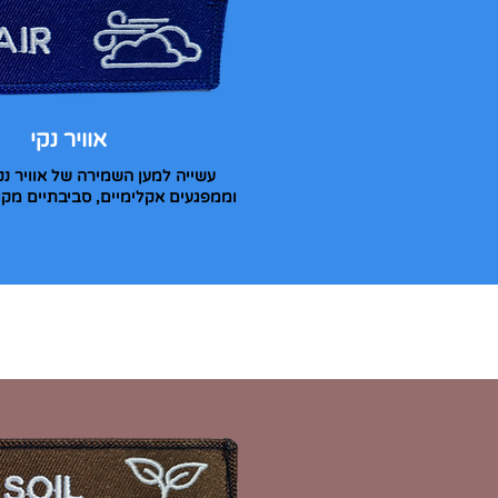
אוויר נקי
עשייה למען השמירה של אוויר נ
וממפגעים אקלימיים, סביבתיים מקומ