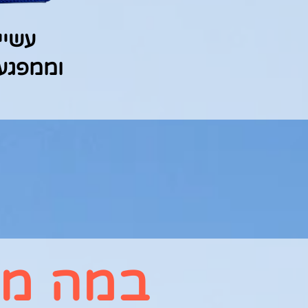
עשיי
וממפגעי
במה מד